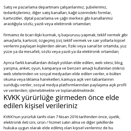
Satış ve pazarlama departmanı çalışanlarımız, şubelerimiz,
tedarikçilerimiz, diğer satış kanalları, kağıt üzerindeki formlar,
kartvizitler, dijital pazarlama ve çağrı merkezi gibi kanallarımız
aracılığıyla sözlü, yazılı veya elektronik ortamdan;
Firmamız ile ticari ilişki kurmak, iş başvurusu yapmak, teklif vermek gibi
amaçlarla, kartvizit, özgeçmiş (cv), teklif vermek ve sair yollarla kişisel
verilerini paylaşan kişilerden alınan, fiziki veya sanal bir ortamda, yüz
yüze ya da mesafeli, sözlü veya yazılı ya da elektronik ortamdan;
Ayrıca farklı kanallardan dolaylı yoldan elde edilen, web sitesi, blog,
yarışma, anket, oyun, kampanya ve benzeri amaçlı kullanılan (mikro)
web sitelerinden ve sosyal medyadan elde edilen veriler, e-bülten
okuma veya tıklama hareketleri, kamuya açık veri tabanlarının
sunduğu veriler, sosyal medya platformlarından paylaşıma açık profil
ve verilerden; işlenebilmekte ve toplanabilmektedir.
KVKK yürürlüğe girmeden önce elde
edilen kişisel verileriniz
KVKK’nun yürürlük tarihi olan 7 Nisan 2016 tarihinden önce, üyelik,
elektronik ileti izni, ürün / hizmet satın alma ve diğer şekillerde
hukuka uygun olarak elde edilmiş olan kişisel verileriniz de bu