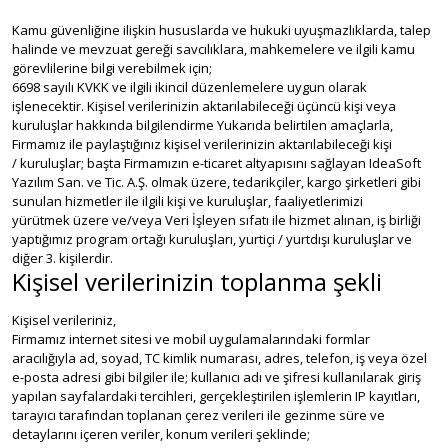
Kamu güvenliğine ilişkin hususlarda ve hukuki uyuşmazlıklarda, talep
halinde ve mevzuat gereği savcılıklara, mahkemelere ve ilgili kamu
görevlilerine bilgi verebilmek için;
6698 sayılı KVKK ve ilgili ikincil düzenlemelere uygun olarak
işlenecektir. Kişisel verilerinizin aktarılabileceği üçüncü kişi veya
kuruluşlar hakkında bilgilendirme Yukarıda belirtilen amaçlarla,
Firmamız ile paylaştığınız kişisel verilerinizin aktarılabileceği kişi
/ kuruluşlar; başta Firmamızın e-ticaret altyapısını sağlayan IdeaSoft
Yazılım San. ve Tic. A.Ş. olmak üzere, tedarikçiler, kargo şirketleri gibi
sunulan hizmetler ile ilgili kişi ve kuruluşlar, faaliyetlerimizi
yürütmek üzere ve/veya Veri İşleyen sıfatı ile hizmet alınan, iş birliği
yaptığımız program ortağı kuruluşları, yurtiçi / yurtdışı kuruluşlar ve
diğer 3. kişilerdir.
Kişisel verilerinizin toplanma şekli
Kişisel verileriniz,
Firmamız internet sitesi ve mobil uygulamalarındaki formlar
aracılığıyla ad, soyad, TC kimlik numarası, adres, telefon, iş veya özel
e-posta adresi gibi bilgiler ile; kullanıcı adı ve şifresi kullanılarak giriş
yapılan sayfalardaki tercihleri, gerçekleştirilen işlemlerin IP kayıtları,
tarayıcı tarafından toplanan çerez verileri ile gezinme süre ve
detaylarını içeren veriler, konum verileri şeklinde;