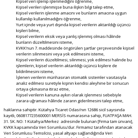
Kişisel veri işlenip işlenmediğini öğrenme,
Kişisel verileri işlenmişse buna ilişkin bilgi talep etme,
Kişisel verilerin işlenme amacını ve bunların amacına uygun
kullanılıp kullanılmadığını öğrenme,
Yurt içinde veya yurt dışında kişisel verilerin aktarıldığı üçüncü
kişileri bilme,
Kişisel verilerin eksik veya yanlış işlenmiş olması hâlinde
bunların düzeltilmesini isteme,
KVKK’nun 7. maddesinde öngörülen şartlar çerçevesinde kişisel
verilerin silinmesini veya yok edilmesini isteme,
Kişisel verilerin düzeltilmesi, silinmesi, yok edilmesi halinde bu
işlemlerin, kişisel verilerin aktarıldığı üçüncü kişilere de
bildirilmesini isteme,
İşlenen verilerin münhasıran otomatik sistemler vasıtasıyla
analiz edilmesi suretiyle kişinin kendisi aleyhine bir sonucun
ortaya çıkmasına itiraz etme,
Kişisel verilerin kanuna aykırı olarak işlenmesi sebebiyle
zarara uğraması hâlinde zararın giderilmesini talep etme,
haklarına sahiptir. Kütahya Ticaret Odası’nın 12686 sicil sayısında
kayıtlı, 0608177235600001 MERSİS numarasına sahip,
FUATPAŞA MAH.
31. SK. NO: 1 Kütahya/Merkez
adresinde bulunan [Firma tam ünvanı],
KVKK kapsamında Veri Sorumlusu’dur. Firmamız tarafından atanacak
Veri Sorumlusu Temsilcisi, yasal altyapı sağlandığında Veri