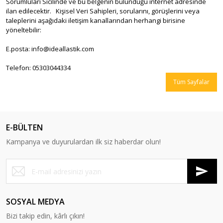
Sorumluları Sicilinde ve bu belgenin bulunduğu internet adresinde
ilan edilecektir. Kişisel Veri Sahipleri, sorularını, görüşlerini veya
taleplerini aşağıdaki iletişim kanallarından herhangi birisine
yöneltebilir:
E.posta:
info@ideallastik.com
Telefon: 05303044334
Tüm Sayfalar
E-BÜLTEN
Kampanya ve duyurulardan ilk siz haberdar olun!
SOSYAL MEDYA
Bizi takip edin, kârlı çıkın!