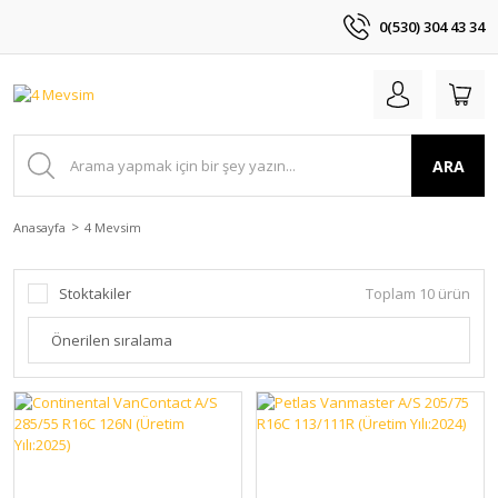
0(530) 304 43 34
ARA
Anasayfa
4 Mevsim
Stoktakiler
Toplam 10 ürün