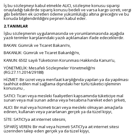
İş bu sözleşmeyi kabul etmekle ALICI, sözleşme konusu siparişi
onayladığı takdirde sipariş konusu bedeli ve varsa kargo ücreti, vergi
gibi belirtilen ek ücretleri ödeme yükümlülüğü altına gireceğini ve bu
konuda bilgilendirildiğini peşinen kabul eder.
2.TANIMLAR
İşbu sözleşmenin uygulanmasında ve yorumlanmasında aşağıda
yazılı terimler karşılarındaki yazılı açıklamaları ifade edeceklerdir.
BAKAN: Gümrük ve Ticaret Bakanı’nı,
BAKANLIK: Gümrük ve Ticaret Bakanlığı’nı,
KANUN: 6502 sayılı Tüketicinin Korunması Hakkında Kanun’u,
YÖNETMELİK: Mesafeli Sözleşmeler Yönetmeliği’ni
(RG:27.11.2014/29188)
HİZMET: Bir ücret veya menfaat karşılığında yapılan ya da yapılması
taahhüt edilen mal sağlama dışındaki her türlü tüketici işleminin
konusunu ,
SATICI: Ticari veya mesleki faaliyetleri kapsamında tüketiciye mal
sunan veya mal sunan adına veya hesabına hareket eden şirketi,
ALICI: Bir mal veya hizmeti ticari veya mesleki olmayan amaçlarla
edinen, kullanan veya yararlanan gerçek ya da tüzel kişiyi,
SİTE: SATICI’ya ait internet sitesini,
SİPARİŞ VEREN: Bir mal veya hizmeti SATICI’ya ait internet sitesi
üzerinden talep eden gerçek ya da tüzel kişiyi,