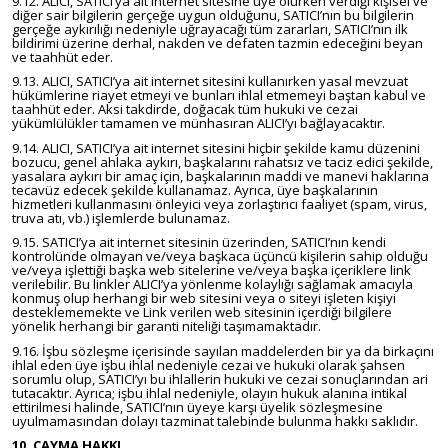
9.12. ALICI, SATICI’ya ait internet sitesine üye olurken verdiği kişisel ve
diğer sair bilgilerin gerçeğe uygun olduğunu, SATICI’nın bu bilgilerin
gerçeğe aykırılığı nedeniyle uğrayacağı tüm zararları, SATICI’nın ilk
bildirimi üzerine derhal, nakden ve defaten tazmin edeceğini beyan
ve taahhüt eder.
9.13. ALICI, SATICI’ya ait internet sitesini kullanırken yasal mevzuat
hükümlerine riayet etmeyi ve bunları ihlal etmemeyi baştan kabul ve
taahhüt eder. Aksi takdirde, doğacak tüm hukuki ve cezai
yükümlülükler tamamen ve münhasıran ALICI’yı bağlayacaktır.
9.14. ALICI, SATICI’ya ait internet sitesini hiçbir şekilde kamu düzenini
bozucu, genel ahlaka aykırı, başkalarını rahatsız ve taciz edici şekilde,
yasalara aykırı bir amaç için, başkalarının maddi ve manevi haklarına
tecavüz edecek şekilde kullanamaz. Ayrıca, üye başkalarının
hizmetleri kullanmasını önleyici veya zorlaştırıcı faaliyet (spam, virus,
truva atı, vb.) işlemlerde bulunamaz.
9.15. SATICI’ya ait internet sitesinin üzerinden, SATICI’nın kendi
kontrolünde olmayan ve/veya başkaca üçüncü kişilerin sahip olduğu
ve/veya işlettiği başka web sitelerine ve/veya başka içeriklere link
verilebilir. Bu linkler ALICI’ya yönlenme kolaylığı sağlamak amacıyla
konmuş olup herhangi bir web sitesini veya o siteyi işleten kişiyi
desteklememekte ve Link verilen web sitesinin içerdiği bilgilere
yönelik herhangi bir garanti niteliği taşımamaktadır.
9.16. İşbu sözleşme içerisinde sayılan maddelerden bir ya da birkaçını
ihlal eden üye işbu ihlal nedeniyle cezai ve hukuki olarak şahsen
sorumlu olup, SATICI’yı bu ihlallerin hukuki ve cezai sonuçlarından ari
tutacaktır. Ayrıca; işbu ihlal nedeniyle, olayın hukuk alanına intikal
ettirilmesi halinde, SATICI’nın üyeye karşı üyelik sözleşmesine
uyulmamasından dolayı tazminat talebinde bulunma hakkı saklıdır.
10. CAYMA HAKKI