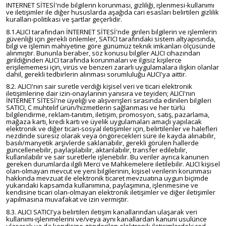
INTERNET SİTESİ'nde bilgilerin korunması, gizliliği, işlenmesi-kullanımı
ve iletişimler ile diğer hususlarda aşağıda cari esasları belirtilen gizlilik
kuralları-politikası ve şartlar geçerlidir.
8.1.ALICI tarafından İNTERNET SİTESİ'nde girilen bilgilerin ve işlemlerin
güvenliği için gerekli önlemler, SATICI tarafındaki sistem altyapısında,
bilgi ve işlemin mahiyetine göre günümüz teknik imkanları ölçüsünde
alınmıştır. Bununla beraber, söz konusu bilgiler ALICI cihazından
girildiğinden ALICI tarafında korunmaları ve ilgisiz kişilerce
erişilememesi için, virüs ve benzeri zararlı uygulamalara ilişkin olanlar
dahil, gerekli tedbirlerin alınması sorumluluğu ALICI'ya aittir.
8.2. ALICI'nın sair suretle verdiği kişisel veri ve ticari elektronik
iletişimlerine dair izin-onaylarının yanısıra ve teyiden; ALICI'nın
İNTERNET SİTESİ'ne üyeliği ve alışverişleri sırasında edinilen bilgileri
SATICI, C muhtelif ürün/hizmetlerin sağlanması ve her türlü
bilgilendirme, reklam-tanıtım, iletişim, promosyon, satış, pazarlama,
mağaza kartı, kredi kartı ve üyelik uygulamaları amaçlı yapılacak
elektronik ve diğer ticari-sosyal iletişimler için, belirtilenler ve halefleri
nezdinde süresiz olarak veya öngörecekleri süre ile kayda alınabilir,
basılı/manyetik arşivlerde saklanabilir, gerekli görülen hallerde
güncellenebilir, paylaşılabilir, aktarılabilir, transfer edilebilir,
kullanılabilir ve sair suretlerle işlenebilir. Bu veriler ayrıca kanunen
gereken durumlarda ilgili Merci ve Mahkemelere iletilebilir. ALICI kişisel
olan-olmayan mevcut ve yeni bilgilerinin, kişisel verilerin korunması
hakkında mevzuat ile elektronik ticaret mevzuatına uygun biçimde
yukarıdaki kapsamda kullanımına, paylaşımına, işlenmesine ve
kendisine ticari olan-olmayan elektronik iletişimler ve diğer iletişimler
yapılmasına muvafakat ve izin vermiştir.
8.3. ALICI SATICI'ya belirtilen iletişim kanallarından ulaşarak veri
kullanımı-işlenmelerini ve/veya aynı kanallardan kanuni usulünce