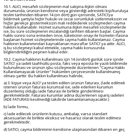
10.1. ALICI; mesafeli sözleşmenin mal satışına ilişkin olması
durumunda, ürünün kendisine veya gösterdiği adresteki kişi/kuruluşa
teslim tarihinden itibaren 14 (on dört) gün içerisinde, SATICI’ya
bildirmek şartıyla hiçbir hukuki ve cezai sorumluluk üstlenmeksizin ve
hiçbir gerekçe göstermeksizin malı reddederek sözleşmeden cayma
hakkını kullanabilir. Hizmet sunumuna ilişkin mesafeli sözleşmelerde
ise, bu süre sözleşmenin imzalandığı tarihten itibaren başlar. Cayma
hakkı süresi sona ermeden önce, tüketicinin onayı ile hizmetin ifasına
başlanan hizmet sözleşmelerinde cayma hakkı kullanılamaz. Cayma
hakkının kullanımından kaynaklanan masraflar SATICI’ ya aittir. ALICI,
iş bu sözleşmeyi kabul etmekle, cayma hakkı konusunda
bilgilendirildiğini peşinen kabul eder.
10.2. Cayma hakkının kullanılması için 14 (ondört) günlük süre içinde
SATICI' ya iadeli taahhütlü posta, faks veya eposta ile yazılı bildirimde
bulunulması ve ürünün işbu sözleşmede düzenlenen "Cayma Hakkı
Kullanılamayacak Ürünler" hükümleri çerçevesinde kullanılmamış
olması şarttır. Bu hakkın kullanılması halinde,
a) 3. kişiye veya ALICI’ ya teslim edilen ürünün faturası, (İade edilmek
istenen ürünün faturası kurumsal ise, iade ederken kurumun
düzenlemiş olduğu iade faturası ile birlikte gönderilmesi
gerekmektedir. Faturası kurumlar adına düzenlenen sipariş iadeleri
İADE FATURASI kesilmediği takdirde tamamlanamayacaktır.)
b) İade formu,
c) İade edilecek ürünlerin kutusu, ambalajı, varsa standart
aksesuarları ile birlikte eksiksiz ve hasarsız olarak teslim edilmesi
gerekmektedir.
d) SATICI, cayma bildiriminin kendisine ulaşmasından itibaren en geç