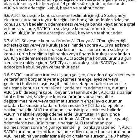
olarak tüketiciye bildireceğini, 14 günlük süre içinde toplam bedeli
ALICI’ya iade edeceğini kabul, beyan ve taahhüt eder.
9.6. ALICI, Sözleşme konusu ürünün teslimatı için işbu Sözleşme’yi
elektronik ortamda teyit edeceğini, herhangi bir nedenle sözleşme
konusu ürün bedelinin ödenmemesi ve/veya banka kayıtlarında iptal
edilmesi halinde, SATICI’nın sözleşme konusu ürünü teslim
yükümlülüğünün sona ereceğini kabul, beyan ve taahhüt eder.
9.7. ALICI, Sözleşme konusu ürünün ALICI veya ALICI’nın gösterdiği
adresteki kişi ve/veya kuruluşa tesliminden sonra ALICI'ya ait kredi
kartının yetkisiz kişilerce haksız kullanılması sonucunda sözleşme
konusu ürün bedelinin ilgili banka veya finans kuruluşu tarafından
SATICI'ya ödenmemesi halinde, ALICI Sözleşme konusu ürünü 3 gün
içerisinde nakliye gideri SATICI’ya ait olacak şekilde SATICI’ya iade
edeceğini kabul, beyan ve taahhüt eder.
9.8. SATICI, tarafların iradesi dışında gelişen, önceden öngörülemeyen
ve tarafların borçlarını yerine getirmesini engelleyici ve/veya
geciktirici hallerin oluşması gibi mücbir sebepler halleri nedeni ile
sözleşme konusu ürünü süresi içinde teslim edemez ise, durumu
ALICI'ya bildireceğini kabul, beyan ve taahhüt eder. ALICI da siparişin
iptal edilmesini, sözleşme konusu ürünün varsa emsali ile
değiştirilmesini ve/veya teslimat süresinin engelleyici durumun
ortadan kalkmasına kadar ertelenmesini SATICI’dan talep etme
hakkını haizdir. ALICI tarafından siparişin iptal edilmesi halinde
ALICI’nın nakit ile yaptığı ödemelerde, ürün tutarı 14 gün içinde
kendisine nakden ve defaten ödenir. ALICI’nın kredi kartı ile yaptığı
ödemelerde ise, ürün tutarı, siparişin ALICI tarafından iptal
edilmesinden sonra 14 gün içerisinde ilgili bankaya iade edilir. ALICI,
SATICI tarafından kredi kartına iade edilen tutarın banka tarafından
ALICI hesabına yansıtılmasına ilişkin ortalama sürecin 2 ile 3 haftayı