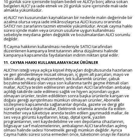
10 günlük süre içerisinde toplam bedeli ve ALICI’yı borç altına sokan
belgeleri ALICI’ ya iade etmek ve 20 günlük süre içerisinde malı iade
almakla yükümlüdür.
e) ALICI’ nın kusurundan kaynaklanan bir nedenle malın değerinde bir
azalma olursa veya iade imkânsızlaşırsa ALICI kusuru oranında
SATICI’ nın zararlarını tazmin etmekle yükümlüdür. Ancak cayma hakkı
süresi içinde malın veya ürünün usulüne uygun kullanılması
sebebiyle meydana gelen değişiklik ve bozulmalardan ALICI sorumlu
değildir.
f) Cayma hakkının kullanılması nedeniyle SATICI tarafından
düzenlenen kampanya limit tutarının altına düşülmesi halinde
kampanya kapsamında faydalanılan indirim miktarı iptal edilir.
11. CAYMA HAKKI KULLANILAMAYACAK ÜRÜNLER
ALICI’nın isteği veya açıkça kişisel ihtiyaçları doğrultusunda hazırlanan
ve geri gönderilmeye müsait olmayan, iç giyim alt parçaları, mayo ve
bikini altları, makyaj malzemeleri, tek kullanımlık ürünler, çabuk
bozulma tehlikesi olan veya son kullanma tarihi geçme ihtimali olan
mallar, ALICI’ya teslim edilmesinin ardından ALICI tarafından ambalajı
açıldığı takdirde iade edilmesi sağlık ve hijyen açısından uygun
olmayan ürünler, teslim edildikten sonra başka ürünlerle karışan ve
doğası gereği ayrıştırılması mümkün olmayan ürünler, Abonelik
sözleşmesi kapsamında sağlananlar dışında, gazete ve dergi gibi
süreli yayınlara ilişkin mallar, Elektronik ortamda anında ifa edilen
hizmetler veya tüketiciye anında teslim edilen gayrimaddi mallar, ile
ses veya görüntü kayıtlarının, kitap, dijital içerik, yazılım
programlarının, veri kaydedebilme ve veri depolama cihazlarının,
bilgisayar sarf malzemelerinin, ambalajının ALICI tarafından açılmış
olması halinde iadesi Yönetmelik gereği mümkün değildir. Ayrıca
Cayma hakkı süresi sona ermeden önce, tüketicinin onayı ile ifasına