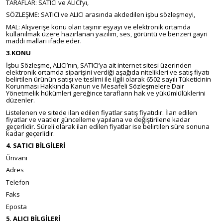
TARAFLAR: SATICI ve ALICI’yı,
SÖZLEŞME: SATICI ve ALICI arasında akdedilen işbu sözleşmeyi,
MAL: Alışverişe konu olan taşınır eşyayı ve elektronik ortamda
kullanılmak üzere hazırlanan yazılım, ses, görüntü ve benzeri gayri
maddi malları ifade eder.
3.KONU
İşbu Sözleşme, ALICI’nın, SATICI’ya ait internet sitesi üzerinden
elektronik ortamda siparişini verdiği aşağıda nitelikleri ve satış fiyatı
belirtilen ürünün satışı ve teslimi ile ilgili olarak 6502 sayılı Tüketicinin
Korunması Hakkında Kanun ve Mesafeli Sözleşmelere Dair
Yönetmelik hükümleri gereğince tarafların hak ve yükümlülüklerini
düzenler.
Listelenen ve sitede ilan edilen fiyatlar satış fiyatıdır. İlan edilen
fiyatlar ve vaatler güncelleme yapılana ve değiştirilene kadar
geçerlidir. Süreli olarak ilan edilen fiyatlar ise belirtilen süre sonuna
kadar geçerlidir.
4. SATICI BİLGİLERİ
Ünvanı
Adres
Telefon
Faks
Eposta
5. ALICI BİLGİLERİ