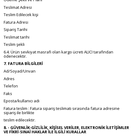
Teslimat Adresi
Teslim Edilecek kişi
Fatura Adresi
Sipariş Tarihi
Teslimat tarihi
Teslim şekli
6.4. Ürün sevkiyat masrafı olan kargo ücreti ALICI tarafından
ödenecektir.
7. FATURA BİLGİLERİ
Ad/Soyad/Unvan
Adres
Telefon
Faks
Eposta/kullanıcı adı
Fatura teslim : Fatura sipariş teslimatı sırasında fatura adresine
sipariş ile birlikte
teslim edilecektir.
8. - GÜVENLİK-GİZLİLİK, KİŞİSEL VERİLER, ELEKTRONİK İLETİŞİMLER
VE FİKRİ-SINAİ HAKLAR İLE İLGİLİ KURALLAR