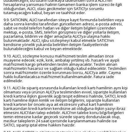
bulabileceğini, bu tutarın bankaya iadesinden sonra ALICI’nın
hesaplarına yansıması halinin tamamen banka işlem süreci ile ilgili
olduğundan, ALICI, olası gecikmeler için SATICI’yı sorumlu
tutamayacağını kabul, beyan ve taahhüt eder.
9.9. SATICININ, ALICI tarafından siteye kayıt formunda belirtilen veya
daha sonra kendisi tarafından güncellenen adresi, e-posta adresi,
sabit ve mobil telefon hatları ve diğer iletişim bilgileri üzerinden
mektup, e-posta, SMS, telefon görüşmesi ve diğer yollarla iletişim,
pazarlama, bildirim ve diğer amaçlarla ALICI’ya ulaşma hakkı
bulunmaktadır. ALICI, işbu sözleşmeyi kabul etmekle SATICI’nın
kendisine yönelik yukarıda belirtilen iletişim faaliyetlerinde
bulunabileceğini kabul ve beyan etmektedir.
9.10. ALICI, sözleşme konusu mal/hizmeti teslim almadan önce
muayene edecek; ezik, kırık, ambalajı yırtılmış vb. hasarlı ve ayıplı
mal/hizmeti kargo şirketinden teslim almayacaktır. Teslim alınan
mal/hizmetin hasarsız ve sağlam olduğu kabul edilecektir. Teslimden
sonra mal/hizmetin özenle korunması borcu, ALICI’ya aittir. Cayma
hakkı kullanılacaksa mal/hizmet kullanılmamalıdır. Fatura iade
edilmelidir.
9.11. ALICI ile sipariş esnasında kullanılan kredi kartı hamilinin aynı kişi
olmaması veya ürünün ALICI’ya tesliminden evvel, siparişte kullanılan
kredi kartına ilişkin güvenlik açığı tespit edilmesi halinde, SATICI, kredi
kartı hamiline ilişkin kimlik ve iletişim bilgilerini, siparişte kullanılan
kredi kartının bir önceki aya ait ekstresini yahut kart hamilinin
bankasından kredi kartının kendisine ait olduğuna ilişkin yazıyı ibraz
etmesini ALICI’dan talep edebilir. ALICI’nın talebe konu bilgi/belgeleri
temin etmesine kadar geçecek sürede sipariş dondurulacak olup,
mezkur taleplerin 24 saat içerisinde karşılanmaması halinde ise
SATICI, siparişi iptal etme hakkını haizdir.