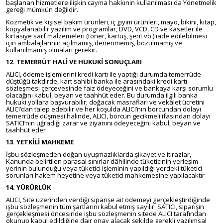
başlanan hizmetlere ilişkin cayma hakkının kullanılması da Yönetmelik
gereği mümkün değildir.
Kozmetik ve kişisel bakım ürünleri, iç giyim ürünleri, mayo, bikini, kitap,
kopyalanabilir yazılım ve programlar, DVD, VCD, CD ve kasetler ile
kırtasiye sarf malzemeleri (toner, kartuş, şerit vb.) iade edilebilmesi
için ambalajlarının açılmamış, denenmemiş, bozulmamış ve
kullanılmamış olmaları gerekir.
12. TEMERRÜT HALİ VE HUKUKİ SONUÇLARI
ALICI, ödeme işlemlerini kredi kartı ile yaptığı durumda temerrüde
düştüğü takdirde, kart sahibi banka ile arasındaki kredi kartı
sözleşmesi çerçevesinde faiz ödeyeceğini ve bankaya karşı sorumlu
olacağını kabul, beyan ve taahhüt eder. Bu durumda ilgili banka
hukuki yollara başvurabilir; doğacak masrafları ve vekâlet ücretini
ALICI’dan talep edebilir ve her koşulda ALICI’nın borcundan dolayı
temerrüde düşmesi halinde, ALICI, borcun gecikmeli ifasından dolayı
SATICI’nın uğradığı zarar ve ziyanını ödeyeceğini kabul, beyan ve
taahhüt eder
13. YETKİLİ MAHKEME
İşbu sözleşmeden doğan uyuşmazlıklarda şikayet ve itirazlar,
Kanunda belirtilen parasal sınırlar dâhilinde tüketicinin yerleşim
yerinin bulunduğu veya tüketici işleminin yapıldığı yerdeki tüketici
sorunları hakem heyetine veya tüketici mahkemesine yapılacaktır
14. YÜRÜRLÜK
ALICI, Site üzerinden verdiği siparişe ait ödemeyi gerçekleştirdiğinde
işbu sözleşmenin tüm şartlarını kabul etmiş sayılır. SATICI, siparişin
gerçekleşmesi öncesinde işbu sözleşmenin sitede ALICI tarafından
okunup kabul edildiğine dair onay alacak şekilde gerekli yazılımsal