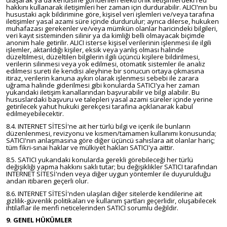
ulaşarak ya da kendisine gönderilen elektronik iletişimlerdeki red
hakkını kullanarak iletişimleri her zaman için durdurabilir. ALICI'nın bu
husustaki açık bildirimine göre, kişisel veri işlemleri ve/veya tarafına
iletişimler yasal azami süre içinde durdurulur; ayrıca dilerse, hukuken
muhafazası gerekenler ve/veya mümkün olanlar haricindeki bilgileri,
veri kayıt sisteminden silinir ya da kimliği belli olmayacak biçimde
anonim hale getirilir. ALICI isterse kişisel verilerinin işlenmesi ile ilgili
işlemler, aktarıldığı kişiler, eksik veya yanlış olması halinde
düzeltilmesi, düzeltilen bilgilerin ilgili üçüncü kişilere bildirilmesi,
verilerin silinmesi veya yok edilmesi, otomatik sistemler ile analiz
edilmesi sureti ile kendisi aleyhine bir sonucun ortaya çıkmasına
itiraz, verilerin kanuna aykırı olarak işlenmesi sebebi ile zarara
uğrama halinde giderilmesi gibi konularda SATICI'ya her zaman
yukarıdaki iletişim kanallarından başvurabilir ve bilgi alabilir. Bu
hususlardaki başvuru ve talepleri yasal azami süreler içinde yerine
getirilecek yahut hukuki gerekçesi tarafına açıklanarak kabul
edilmeyebilecektir.
8.4. INTERNET SİTESİ'ne ait her türlü bilgi ve içerik ile bunların
düzenlenmesi, revizyonu ve kısmen/tamamen kullanımı konusunda;
SATICI'nın anlaşmasına göre diğer üçüncü sahıslara ait olanlar hariç;
tüm fikri-sınai haklar ve mülkiyet hakları SATICI'ya aittir.
8.5. SATICI yukarıdaki konularda gerekli görebileceği her türlü
değişikliği yapma hakkını saklı tutar; bu değişiklikler SATICI tarafından
INTERNET SİTESİ'nden veya diğer uygun yöntemler ile duyurulduğu
andan itibaren geçerli olur.
8.6. INTERNET SİTESİ'nden ulaşılan diğer sitelerde kendilerine ait
gizlilik-güvenlik politikaları ve kullanım şartları geçerlidir, oluşabilecek
ihtilaflar ile menfi neticelerinden SATICI sorumlu değildir.
9. GENEL HÜKÜMLER