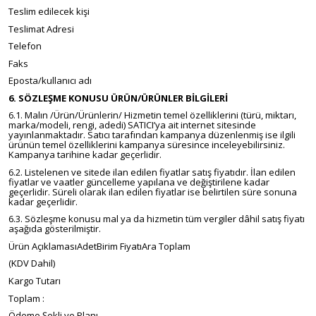
Teslim edilecek kişi
Teslimat Adresi
Telefon
Faks
Eposta/kullanıcı adı
6. SÖZLEŞME KONUSU ÜRÜN/ÜRÜNLER BİLGİLERİ
6.1. Malın /Ürün/Ürünlerin/ Hizmetin temel özelliklerini (türü, miktarı,
marka/modeli, rengi, adedi) SATICI’ya ait internet sitesinde
yayınlanmaktadır. Satıcı tarafından kampanya düzenlenmiş ise ilgili
ürünün temel özelliklerini kampanya süresince inceleyebilirsiniz.
Kampanya tarihine kadar geçerlidir.
6.2. Listelenen ve sitede ilan edilen fiyatlar satış fiyatıdır. İlan edilen
fiyatlar ve vaatler güncelleme yapılana ve değiştirilene kadar
geçerlidir. Süreli olarak ilan edilen fiyatlar ise belirtilen süre sonuna
kadar geçerlidir.
6.3. Sözleşme konusu mal ya da hizmetin tüm vergiler dâhil satış fiyatı
aşağıda gösterilmiştir.
Ürün AçıklamasıAdetBirim FiyatıAra Toplam
(KDV Dahil)
Kargo Tutarı
Toplam :
Ödeme Şekli ve Planı