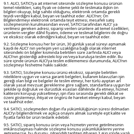
9.1. ALICI, SATICI’ya ait internet sitesinde sözleşme konusu ürünün
temel nitelikleri, satış fiyatı ve ödeme şekli ile teslimata ilişkin ön
bilgileri okuyup, bilgi sahibi olduğunu, elektronik ortamda gerekli
teyidi verdiğini kabul, beyan ve taahhüt eder. ALICI’nın; Ön
Bilgilendirmeyi elektronik ortamda teyit etmesi, mesafeli satış
sözleşmesinin kurulmasından evvel, SATICI tarafından ALICI' ya
verilmesi gereken adresi, siparişi verilen ürünlere ait temel özellikleri,
ürünlerin vergiler dâhil fiyatını, ödeme ve teslimat bilgilerini de doğru
ve eksiksiz olarak edindiğini kabul, beyan ve taahhüt eder.
9.2. Sözleşme konusu her bir ürün, 30 günlük yasal süreyi aşmamak
kaydı ile ALICI' nın yerleşim yeri uzaklığına bağlı olarak internet
sitesindeki ön bilgiler kısmında belirtilen süre zarfında ALICI veya
ALICI’nın gösterdiği adresteki kişi ve/veya kuruluşa teslim edilir. Bu
süre içinde ürünün ALICI’ya teslim edilememesi durumunda, ALICI’nın
sözleşmeyi feshetme hakkı saklıdır.
9.3. SATICI, Sözleşme konusu ürünü eksiksiz, siparişte belirtilen
niteliklere uygun ve varsa garanti belgeleri, kullanım kılavuzları işin
gereği olan bilgi ve belgeler ile teslim etmeyi, her türlü ayıptan arî
olarak yasal mevzuat gereklerine göre sağlam, standartlara uygun bir
şekilde işi doğruluk ve dürüstlük esasları dâhilinde ifa etmeyi, hizmet
kalitesini koruyup yükseltmeyi, işin ifası sırasında gerekli dikkat ve
özeni göstermeyi, ihtiyat ve öngörü ile hareket etmeyi kabul, beyan
ve taahhüt eder.
9.4. SATICI, sözleşmeden doğan ifa yükümlülüğünün süresi dolmadan
ALICI’yı bilgilendirmek ve açıkça onayını almak suretiyle eşit kalite ve
fiyatta farklı bir ürün tedarik edebilir.
9.5. SATICI, sipariş konusu ürün veya hizmetin yerine getirilmesinin
imkânsızlaşması halinde sözleşme konusu yükümlülüklerini yerine
getiremezse, bu durumu, öğrendiği tarihten itibaren 3 gün içinde yazılı