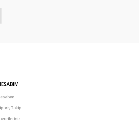
HESABIM
esabım
ipariş Takip
avorileriniz