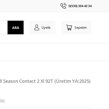
0(530) 304 43 34
ARA
Üyelik
Sepetim
l Season Contact 2 Xl 92T (Üretim Yılı:2025)
le!