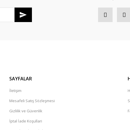
SAYFALAR
İletişim
H
Mesafeli Satış Sözleşmesi
S
Gizlilik ve Güvenlik
F
İptal İade Koşullari