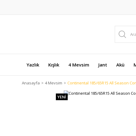
Yazlık
Kışlık
4 Mevsim
Jant
Akü
M
Anasayfa
4 Mevsim
Continental 185/65R15 All Season Conta
YENİ