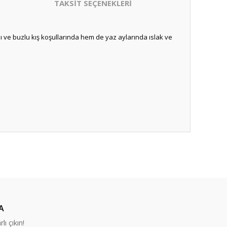
TAKSİT SEÇENEKLERİ
rlı ve buzlu kış koşullarında hem de yaz aylarında ıslak ve
A
lı çıkın!