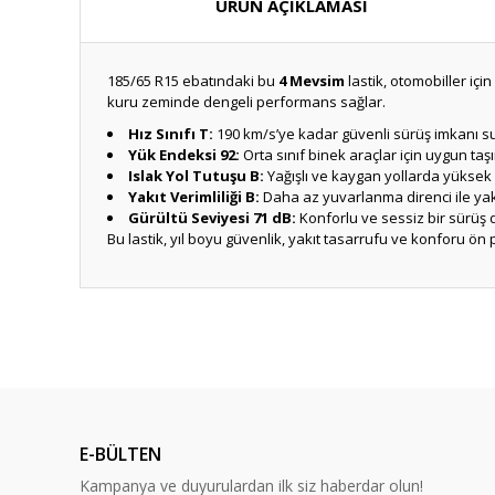
ÜRÜN AÇIKLAMASI
185/65 R15 ebatındaki bu
4 Mevsim
lastik, otomobiller içi
kuru zeminde dengeli performans sağlar.
Hız Sınıfı T:
190 km/s’ye kadar güvenli sürüş imkanı s
Yük Endeksi 92:
Orta sınıf binek araçlar için uygun taş
Islak Yol Tutuşu B:
Yağışlı ve kaygan yollarda yüksek 
Yakıt Verimliliği B:
Daha az yuvarlanma direnci ile yakı
Gürültü Seviyesi 71 dB:
Konforlu ve sessiz bir sürüş 
Bu lastik, yıl boyu güvenlik, yakıt tasarrufu ve konforu ön p
E-BÜLTEN
Kampanya ve duyurulardan ilk siz haberdar olun!