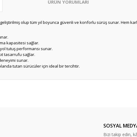
ÜRÜN YORUMLARI
n geliştirilmiş olup tüm yıl boyunca güvenli ve konforlu sürüş sunar. Hem ka
unar.
ıma kapasitesi sağlar.
yol tutuş performansı sunar.
t tasarrufu sağlar.
deneyimi sunar.
landa tutan sürücüler için ideal bir tercihtir.
Bu ürüne ilk yorumu siz yapın!
Yorum Yaz
SOSYAL MEDY
Bizi takip edin, kâr