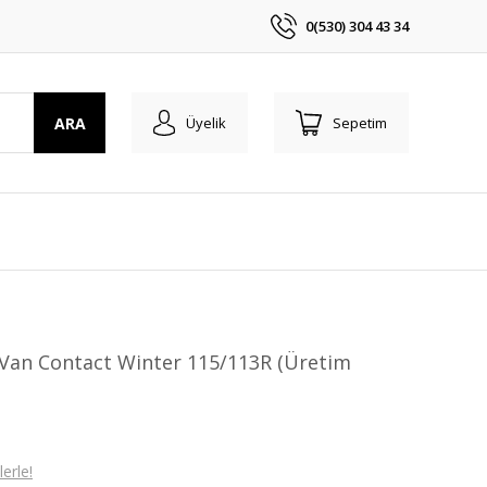
0(530) 304 43 34
ARA
Üyelik
Sepetim
 Van Contact Winter 115/113R (Üretim
erle!