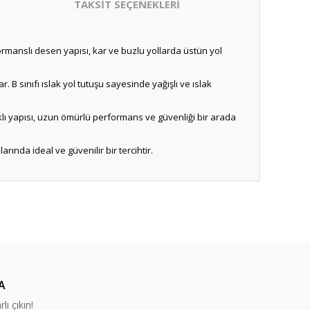
TAKSİT SEÇENEKLERİ
rformanslı desen yapısı, kar ve buzlu yollarda üstün yol
. B sınıfı ıslak yol tutuşu sayesinde yağışlı ve ıslak
nıklı yapısı, uzun ömürlü performans ve güvenliği bir arada
arında ideal ve güvenilir bir tercihtir.
A
lı çıkın!