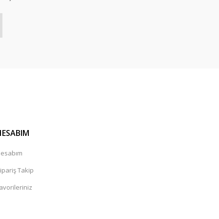
HESABIM
esabım
ipariş Takip
avorileriniz