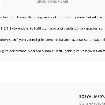
ÜRÜN YORUMLARI
anmış olup, zorlu kış koşullarında güvenli ve konforlu sürüş sunar. Yüksek pe
 115/113 yük endeksi ile hafif ticari araçlar için güçlü taşıma kapasitesi sunar
arken, C sınıfı yakıt verimliliği ile ekonomik kullanım avantajı sunar. Daya
nliği ve performansı bir arada sunan bu lastik, şehir içi ve uzun yol kullanıml
Bu ürüne ilk yorumu siz yapın!
Yorum Yaz
SOSYAL MEDY
Bizi takip edin, kâr