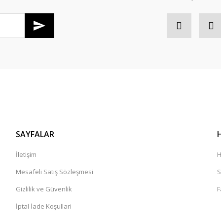
SAYFALAR
İletişim
H
Mesafeli Satış Sözleşmesi
S
Gizlilik ve Güvenlik
F
İptal İade Koşullari