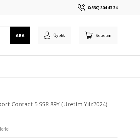
0(530) 304 43 34
ARA
Üyelik
Sepetim
ort Contact 5 SSR 89Y (Üretim Yılı:2024)
erle!