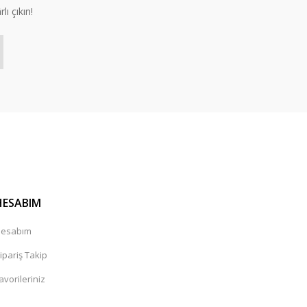
lı çıkın!
HESABIM
esabım
ipariş Takip
avorileriniz