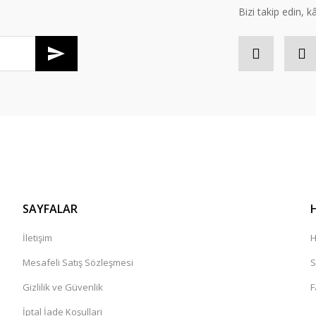
Bizi takip edin, kâr
SAYFALAR
İletişim
H
Mesafeli Satış Sözleşmesi
S
Gizlilik ve Güvenlik
F
İptal İade Koşullari