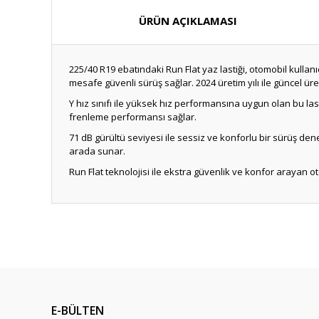
ÜRÜN AÇIKLAMASI
225/40 R19 ebatındaki Run Flat yaz lastiği, otomobil kullanıc
mesafe güvenli sürüş sağlar. 2024 üretim yılı ile güncel üre
Y hız sınıfı ile yüksek hız performansına uygun olan bu las
frenleme performansı sağlar.
71 dB gürültü seviyesi ile sessiz ve konforlu bir sürüş dene
arada sunar.
Run Flat teknolojisi ile ekstra güvenlik ve konfor arayan otom
E-BÜLTEN