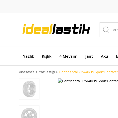
Yazlık
Kışlık
4 Mevsim
Jant
Akü
M
Anasayfa
Yaz lastiği
Continental 225/40/19 Sport Contact 5