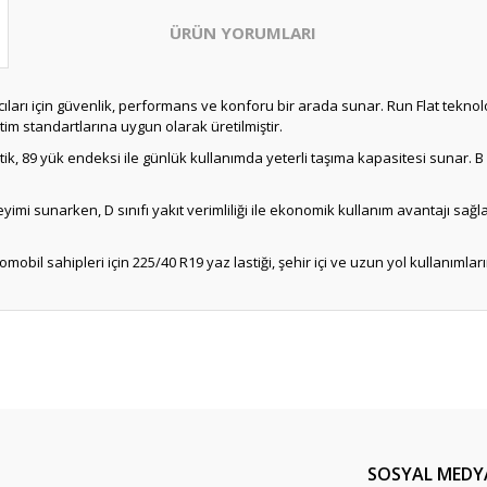
ÜRÜN YORUMLARI
ıları için güvenlik, performans ve konforu bir arada sunar. Run Flat teknoloji
tim standartlarına uygun olarak üretilmiştir.
tik, 89 yük endeksi ile günlük kullanımda yeterli taşıma kapasitesi sunar. B 
yimi sunarken, D sınıfı yakıt verimliliği ile ekonomik kullanım avantajı sağl
obil sahipleri için 225/40 R19 yaz lastiği, şehir içi ve uzun yol kullanımların
Bu ürüne ilk yorumu siz yapın!
Yorum Yaz
SOSYAL MEDY