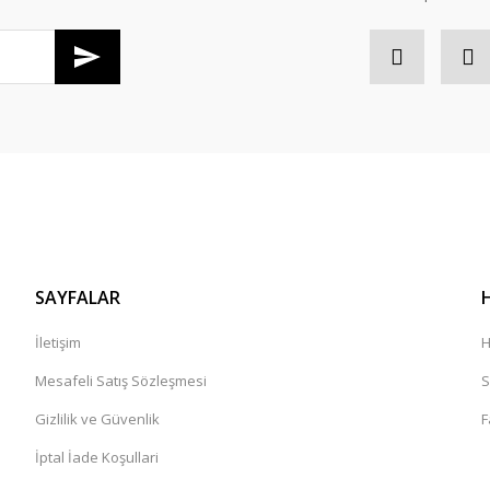
SAYFALAR
İletişim
H
Mesafeli Satış Sözleşmesi
S
Gizlilik ve Güvenlik
F
İptal İade Koşullari