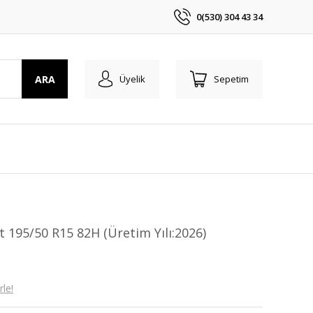
0(530) 304 43 34
ARA
Üyelik
Sepetim
 195/50 R15 82H (Üretim Yılı:2026)
le!