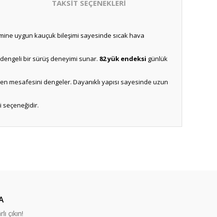
TAKSİT SEÇENEKLERİ
evsimine uygun kauçuk bileşimi sayesinde sıcak hava
a dengeli bir sürüş deneyimi sunar.
82 yük endeksi
günlük
e fren mesafesini dengeler. Dayanıklı yapısı sayesinde uzun
i seçeneğidir.
A
lı çıkın!