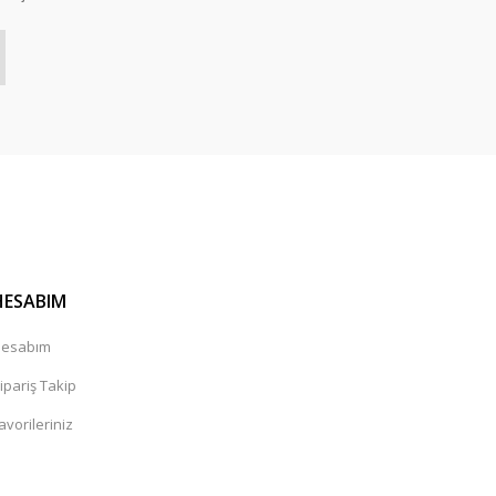
HESABIM
esabım
ipariş Takip
avorileriniz