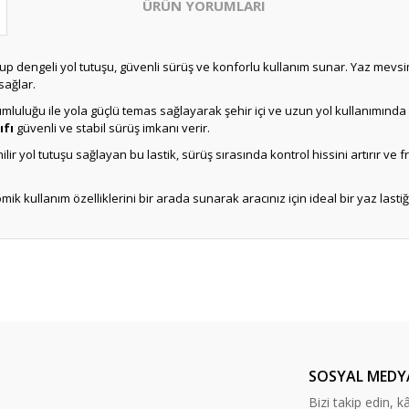
ÜRÜN YORUMLARI
iş olup dengeli yol tutuşu, güvenli sürüş ve konforlu kullanım sunar. Yaz m
sağlar.
yumluluğu ile yola güçlü temas sağlayarak şehir içi ve uzun yol kullanımınd
ıfı
güvenli ve stabil sürüş imkanı verir.
ir yol tutuşu sağlayan bu lastik, sürüş sırasında kontrol hissini artırır v
ik kullanım özelliklerini bir arada sunarak aracınız için ideal bir yaz lastiğ
Bu ürüne ilk yorumu siz yapın!
Yorum Yaz
SOSYAL MEDY
Bizi takip edin, kâr