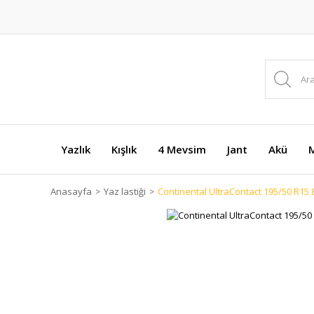
Yazlık
Kışlık
4 Mevsim
Jant
Akü
M
Anasayfa
Yaz lastiği
Continental UltraContact 195/50 R15 8