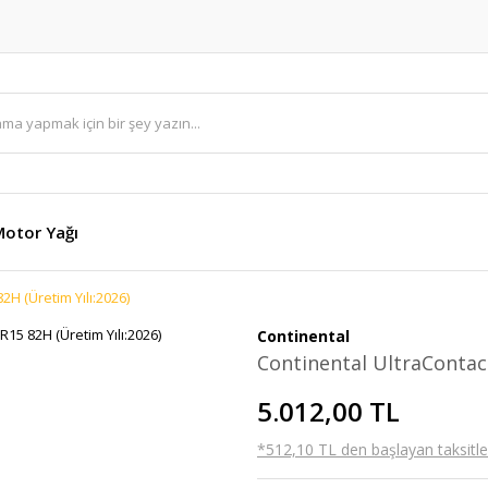
otor Yağı
2H (Üretim Yılı:2026)
Continental
Continental UltraContact
5.012,00 TL
*512,10 TL den başlayan taksitler