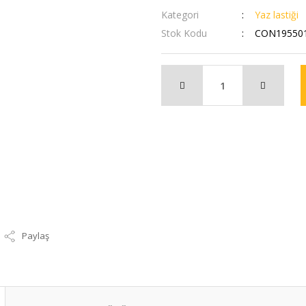
Kategori
Yaz lastiği
Stok Kodu
CON195501
Paylaş