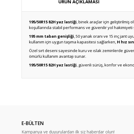
ÜRÜN AÇIKLAMASI
195/50R15 82H yaz lastiği
, binek araçlar için geliştirilm
koşullarında stabil performans ve güvenilir yol hakimiyeti 
195 mm taban genişliği
, 50 yanak oranı ve 15 inç jant u
kullanım için uygun taşıma kapasitesi sağlarken,
H hız sın
Özel sırt deseni sayesinde kuru ve ıslak zeminlerde güvenil
ömürlü kullanım avantajı sunar.
195/50R15 82H yaz lastiği
, güvenli sürüş, konfor ve ekonom
E-BÜLTEN
Kampanya ve duyurulardan ilk siz haberdar olun!