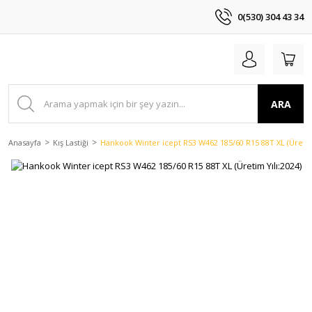
0(530) 304 43 34
ARA
Anasayfa
Kış Lastiği
Hankook Winter icept RS3 W462 185/60 R15 88T XL (Üretim 