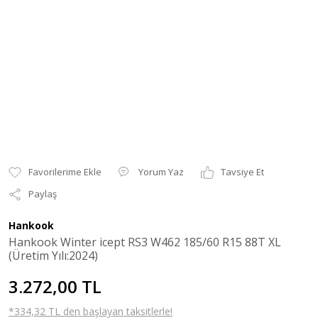
Yorum Yaz
Tavsiye Et
Paylaş
Hankook
Hankook Winter icept RS3 W462 185/60 R15 88T XL
(Üretim Yılı:2024)
3.272,00 TL
*334,32 TL den başlayan taksitlerle!