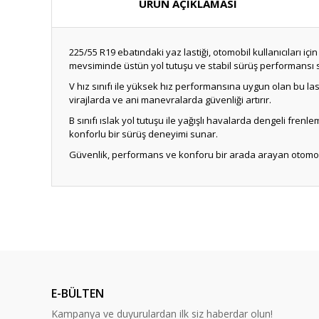
ÜRÜN AÇIKLAMASI
225/55 R19 ebatındaki yaz lastiği, otomobil kullanıcıları iç
mevsiminde üstün yol tutuşu ve stabil sürüş performansı 
V hız sınıfı ile yüksek hız performansına uygun olan bu las
virajlarda ve ani manevralarda güvenliği artırır.
B sınıfı ıslak yol tutuşu ile yağışlı havalarda dengeli fren
konforlu bir sürüş deneyimi sunar.
Güvenlik, performans ve konforu bir arada arayan otomobil sa
E-BÜLTEN
Kampanya ve duyurulardan ilk siz haberdar olun!