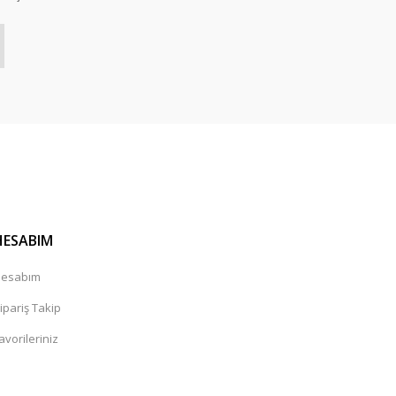
HESABIM
esabım
ipariş Takip
avorileriniz