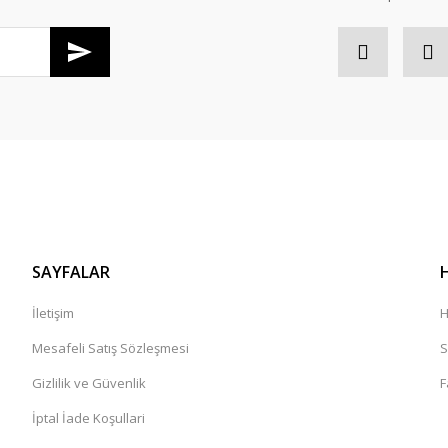
SAYFALAR
İletişim
H
Mesafeli Satış Sözleşmesi
S
Gizlilik ve Güvenlik
F
İptal İade Koşullari