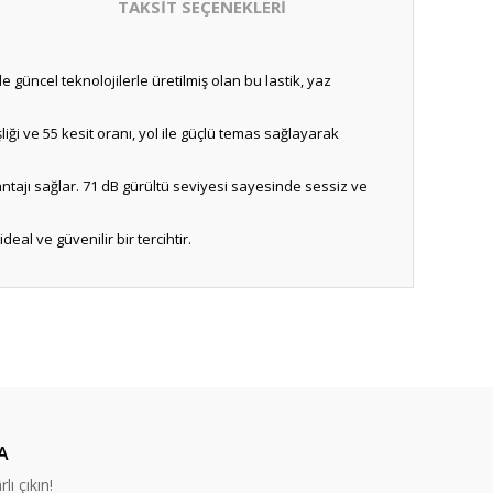
TAKSİT SEÇENEKLERİ
e güncel teknolojilerle üretilmiş olan bu lastik, yaz
iği ve 55 kesit oranı, yol ile güçlü temas sağlayarak
vantajı sağlar. 71 dB gürültü seviyesi sayesinde sessiz ve
eal ve güvenilir bir tercihtir.
A
lı çıkın!