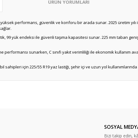
ÜRÜN YORUMLARI
in yüksek performans, güvenlik ve konforu bir arada sunar. 2025 üretim yılı il
sağlar.
tik, 99 yük endeksi ile güvenli taşıma kapasitesi sunar. 225 mm taban genişl
leme performansı sunarken, C sınıfı yakıt verimliliği ile ekonomik kullanım a
hipleri için 225/55 R19 yaz lastiği, şehir içi ve uzun yol kullanımlarında id
Bu ürüne ilk yorumu siz yapın!
Yorum Yaz
SOSYAL MEDY
Bizi takip edin, kâr