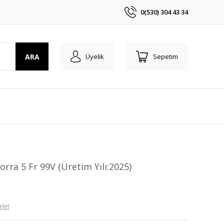
0(530) 304 43 34
ARA
Üyelik
Sepetim
ra 5 Fr 99V (Üretim Yılı:2025)
le!