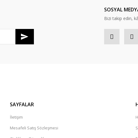
Yorum Yaz
SOSYAL MEDY
Bizi takip edin, kâr
SAYFALAR
İletişim
H
Mesafeli Satış Sözleşmesi
S