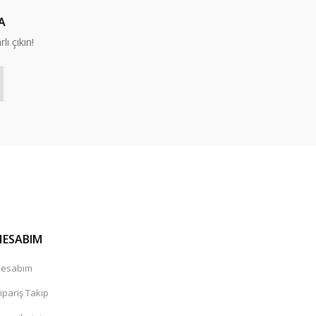
A
lı çıkın!
HESABIM
esabım
ipariş Takip