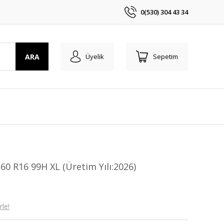
0(530) 304 43 34
ARA
Üyelik
Sepetim
0 R16 99H XL (Üretim Yılı:2026)
le!