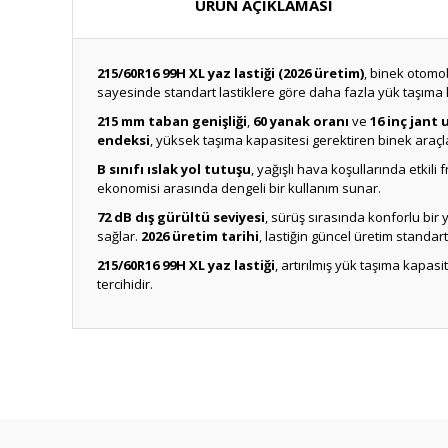
ÜRÜN AÇIKLAMASI
215/60R16 99H XL yaz lastiği (2026 üretim)
, binek otomob
sayesinde standart lastiklere göre daha fazla yük taşıma k
215 mm taban genişliği
,
60 yanak oranı
ve
16 inç jant
endeksi
, yüksek taşıma kapasitesi gerektiren binek araçl
B sınıfı ıslak yol tutuşu
, yağışlı hava koşullarında etkili
ekonomisi arasında dengeli bir kullanım sunar.
72 dB dış gürültü seviyesi
, sürüş sırasında konforlu bir
sağlar.
2026 üretim tarihi
, lastiğin güncel üretim standart
215/60R16 99H XL yaz lastiği
, artırılmış yük taşıma kapasit
tercihidir.