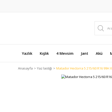
Yazlık
Kışlık
4 Mevsim
Jant
Akü
M
Anasayfa
Yaz lastiği
Matador Hectorra 5 215/60 R16 99H XL 