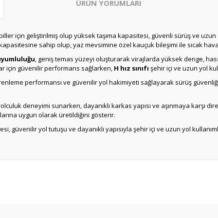
ÜRÜN YORUMLARI
iller için geliştirilmiş olup yüksek taşıma kapasitesi, güvenli sürüş ve u
apasitesine sahip olup, yaz mevsimine özel kauçuk bileşimi ile sıcak hava 
 uyumluluğu
, geniş temas yüzeyi oluşturarak virajlarda yüksek denge, ha
ar için güvenilir performans sağlarken,
H hız sınıfı
şehir içi ve uzun yol ku
 frenleme performansı ve güvenilir yol hakimiyeti sağlayarak sürüş güvenliğin
 yolculuk deneyimi sunarken, dayanıklı karkas yapısı ve aşınmaya karşı dir
larına uygun olarak üretildiğini gösterir.
esi, güvenilir yol tutuşu ve dayanıklı yapısıyla şehir içi ve uzun yol kullanıml
Bu ürüne ilk yorumu siz yapın!