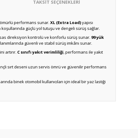
TAKSİT SEÇENEKLERİ
zun ömürlü performans sunar.
XL (Extra Load)
yapısı
koşullarında güçlü yol tutuşu ve dengeli sürüş sağlar.
ssas direksiyon kontrolü ve konforlu sürüş sunar.
99 yük
llanımlarında güvenli ve stabil sürüş imkânı sunar.
i artırır.
C sınıfı yakıt verimliliği
, performans ile yakıt
ençli sırt deseni uzun servis ömrü ve güvenilir performans
arında binek otomobil kullanıcıları için ideal bir yaz lastiği