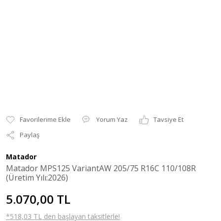
Yorum Yaz
Tavsiye Et
Paylaş
Matador
Matador MPS125 VariantAW 205/75 R16C 110/108R
(Üretim Yılı:2026)
5.070,00 TL
*518,03 TL den başlayan taksitlerle!