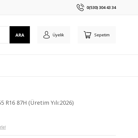
0(530) 304 43 34
ARA
Üyelik
Sepetim
55 R16 87H (Üretim Yılı:2026)
le!