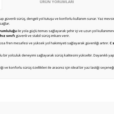
ÜRÜN YORUMLARI
iş olup güvenli sürüş, dengeli yol tutuşu ve konforlu kullanım sunar. Yaz m
sağlar.
uyumluluğu
ile yola güçlü temas sağlayarak şehir içi ve uzun yol kullanımı
hız sınıfı
güvenli ve stabil sürüş imkanı verir.
kısa fren mesafesi ve yüksek yol hakimiyeti sağlayarak güvenliği artırır.
C 
lu bir yolculuk deneyimi sağlayarak sürüş kalitesini yükseltir. Dayanıklı 
liği ve konforlu sürüş özellikleri ile aracınız için ideal bir yaz lastiği seçeneği
Bu ürüne ilk yorumu siz yapın!
Yorum Yaz