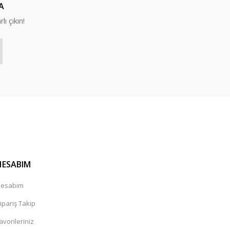
A
lı çıkın!
HESABIM
esabım
ipariş Takip
avorileriniz