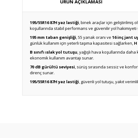
ÜRÜN AÇIKLAMASI
195/55R16 87H yaz lastiği
, binek araçlar için geliştirilm
koşullarında stabil performans ve güvenilir yol hakimiyeti 
195 mm taban genişliği
, 55 yanak oranı ve
16 inç jant 
günlük kullanım için yeterli taşıma kapasitesi sağlarken,
H 
B sınıfı ıslak yol tutuşu
, yağışlı hava koşullarında daha 
ekonomik kullanım avantajı sunar.
70 dB gürültü seviyesi
, sürüş sırasında sessiz ve konfor
direnç sunar.
195/55R16 87H yaz lastiği
, güvenli yol tutuşu, yakıt verimli