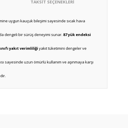
TAKSİT SEÇENEKLERİ
evsimine uygun kauçuk bileşimi sayesinde sıcak hava
nda dengeli bir sürüş deneyimi sunar.
87 yük endeksi
sınıfı yakıt verimliliği
yakıt tüketimini dengeler ve
yapısı sayesinde uzun ömürlü kullanım ve aşınmaya karşı
dir.