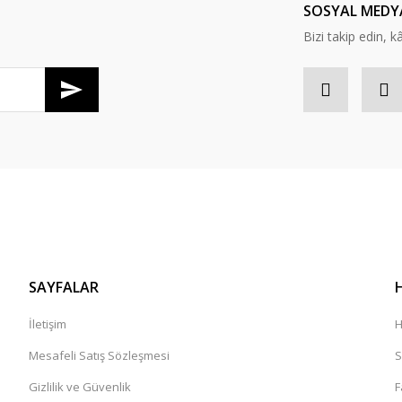
SOSYAL MEDY
Bizi takip edin, kâr
SAYFALAR
İletişim
H
Mesafeli Satış Sözleşmesi
S
Gizlilik ve Güvenlik
F