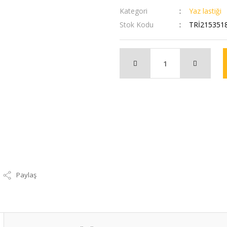
Kategori
Yaz lastiği
Stok Kodu
TRİ215351
Paylaş