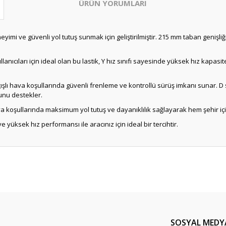
ÜRÜN YORUMLARI
yimi ve güvenli yol tutuş sunmak için geliştirilmiştir. 215 mm taban genişl
llanıcıları için ideal olan bu lastik, Y hız sınıfı sayesinde yüksek hız kapa
şlı hava koşullarında güvenli frenleme ve kontrollü sürüş imkanı sunar. D sın
unu destekler.
va koşullarında maksimum yol tutuş ve dayanıklılık sağlayarak hem şehir 
e yüksek hız performansı ile aracınız için ideal bir tercihtir.
Bu ürüne ilk yorumu siz yapın!
Yorum Yaz
SOSYAL MEDY