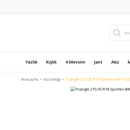
Yazlık
Kışlık
4 Mevsim
Jant
Akü
M
Anasayfa
Yaz lastiği
Triangle 215/35 R18 Sportex 84Y TH201