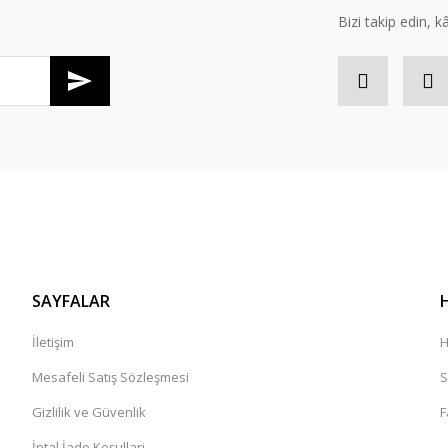
Bizi takip edin, kâr
SAYFALAR
İletişim
H
Mesafeli Satış Sözleşmesi
S
Gizlilik ve Güvenlik
F
İptal İade Koşullari