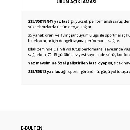
ÜRÜN AÇIKLAMASI
215/35R18 84Y yaz lastiği
, yüksek performanslı sürüş dene
yüksek hızlarda üstün denge sağlar.
35 yanak oranı ve 18 inç jant uyumluluğu ile sportif araç ku
binek araçlar için dengeli taşıma performansı sağlar.
Islak zeminde C sınıfı yol tutuş performansı sayesinde yağı
sağlarken, 72 dB gürültü seviyesi sayesinde sürüş konfor
Yaz mevsimine özel geliştirilen lastik yapısı
, sıcak ha
215/35R18 yaz lastiği
, sportif görünümü, güçlü yol tutuşu v
E-BÜLTEN