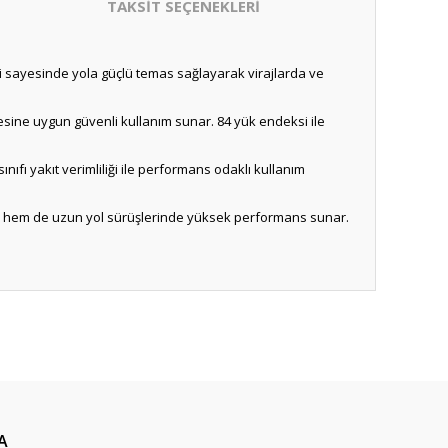
TAKSİT SEÇENEKLERİ
iği sayesinde yola güçlü temas sağlayarak virajlarda ve
sitesine uygun güvenli kullanım sunar. 84 yük endeksi ile
ıfı yakıt verimliliği ile performans odaklı kullanım
içi hem de uzun yol sürüşlerinde yüksek performans sunar.
A