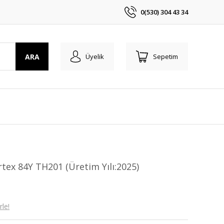
0(530) 304 43 34
ARA
Üyelik
Sepetim
tex 84Y TH201 (Üretim Yılı:2025)
le!