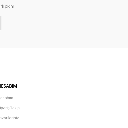
lı çıkın!
HESABIM
esabım
ipariş Takip
avorileriniz