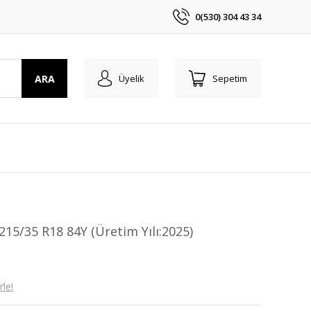
0(530) 304 43 34
ARA
Üyelik
Sepetim
15/35 R18 84Y (Üretim Yılı:2025)
le!