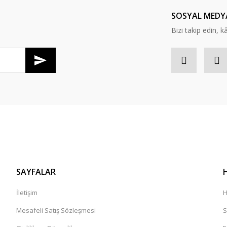
Yorum Yaz
SOSYAL MEDY
Bizi takip edin, kâr
SAYFALAR
İletişim
H
Mesafeli Satış Sözleşmesi
S