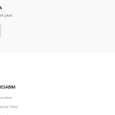
A
lı çıkın!
HESABIM
esabım
ipariş Takip