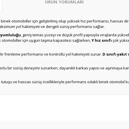
ÜRÜN YORUMLARI
p binek otomobiller için geliştirilmiş olup yüksek hız performansı, hassas d
aksimum yol hakimiyeti ve dengeli sürüş performansı sağlar.
 uyumluluğu
, geniş temas yüzeyi ve düşük profil yapısıyla virajlarda yüksek
 otomobiller için uygun taşıma kapasitesi sağlarken,
Y hız sınıfı
çok yükse
ilir frenleme performansı ve kontrollü yol hakimiyeti sunar.
D sınıfı yakıt 
orlu bir sürüş deneyimi sunarken, dayanıklı karkas yapısı ve aşınmaya karşı
ol tutuşu ve hassas sürüş özellikleriyle performans odaklı binek otomobil kullan
Bu ürüne ilk yorumu siz yapın!