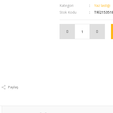
Kategori
Yaz lastiği
Stok Kodu
TRİ215351
Paylaş