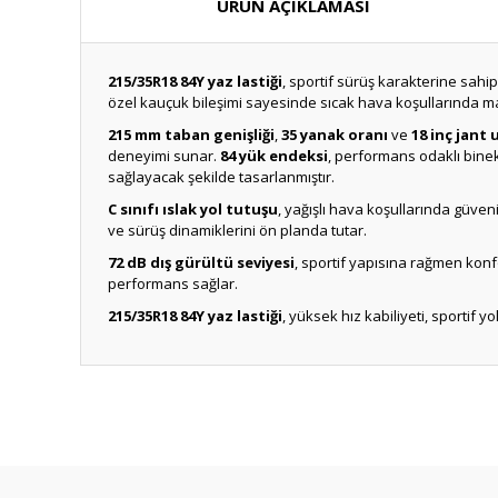
ÜRÜN AÇIKLAMASI
215/35R18 84Y yaz lastiği
, sportif sürüş karakterine sahi
özel kauçuk bileşimi sayesinde sıcak hava koşullarında m
215 mm taban genişliği
,
35 yanak oranı
ve
18 inç jant
deneyimi sunar.
84 yük endeksi
, performans odaklı binek
sağlayacak şekilde tasarlanmıştır.
C sınıfı ıslak yol tutuşu
, yağışlı hava koşullarında güven
ve sürüş dinamiklerini ön planda tutar.
72 dB dış gürültü seviyesi
, sportif yapısına rağmen konf
performans sağlar.
215/35R18 84Y yaz lastiği
, yüksek hız kabiliyeti, sportif y