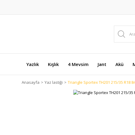
Yazlık
Kışlık
4 Mevsim
Jant
Akü
M
Anasayfa
Yaz lastiği
Triangle Sportex TH201 215/35 R18 84Y