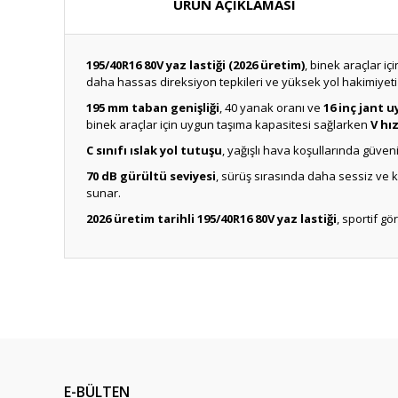
ÜRÜN AÇIKLAMASI
195/40R16 80V yaz lastiği (2026 üretim)
, binek araçlar iç
daha hassas direksiyon tepkileri ve yüksek yol hakimiyeti s
195 mm taban genişliği
, 40 yanak oranı ve
16 inç jant 
binek araçlar için uygun taşıma kapasitesi sağlarken
V hız
C sınıfı ıslak yol tutuşu
, yağışlı hava koşullarında güve
70 dB gürültü seviyesi
, sürüş sırasında daha sessiz ve k
sunar.
2026 üretim tarihli 195/40R16 80V yaz lastiği
, sportif g
E-BÜLTEN