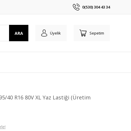
0(530) 304 43 34
ARA
Üyelik
Sepetim
95/40 R16 80V XL Yaz Lastiği (Üretim
le!