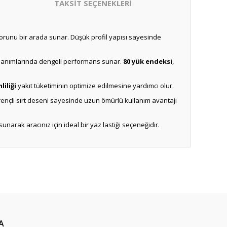
TAKSİT SEÇENEKLERİ
konforunu bir arada sunar. Düşük profil yapısı sayesinde
kullanımlarında dengeli performans sunar.
80 yük endeksi
,
liliği
yakıt tüketiminin optimize edilmesine yardımcı olur.
irençli sırt deseni sayesinde uzun ömürlü kullanım avantajı
narak aracınız için ideal bir yaz lastiği seçeneğidir.
A