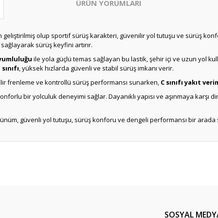
ÜRÜN YORUMLARI
in geliştirilmiş olup sportif sürüş karakteri, güvenilir yol tutuşu ve sürüş 
ağlayarak sürüş keyfini artırır.
uyumluluğu
ile yola güçlü temas sağlayan bu lastik, şehir içi ve uzun yol 
 sınıfı
, yüksek hızlarda güvenli ve stabil sürüş imkanı verir.
nilir frenleme ve kontrollü sürüş performansı sunarken,
C sınıfı yakıt verim
onforlu bir yolculuk deneyimi sağlar. Dayanıklı yapısı ve aşınmaya karşı d
örünüm, güvenli yol tutuşu, sürüş konforu ve dengeli performansı bir arada su
Bu ürüne ilk yorumu siz yapın!
Yorum Yaz
SOSYAL MEDY