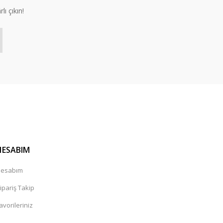
lı çıkın!
HESABIM
esabım
ipariş Takip
avorileriniz